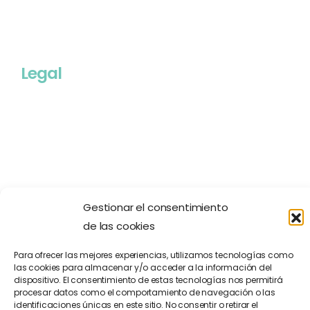
Legal
Gestionar el consentimiento
de las cookies
2026 © Formación es Prevención | Made with ❤️ by
Para ofrecer las mejores experiencias, utilizamos tecnologías como
las cookies para almacenar y/o acceder a la información del
Praxis Comunicación
dispositivo. El consentimiento de estas tecnologías nos permitirá
procesar datos como el comportamiento de navegación o las
identificaciones únicas en este sitio. No consentir o retirar el