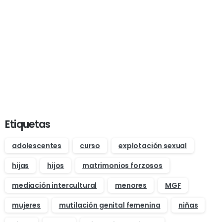
Formación
Inscríbete a nuestros cursos
+info
Etiquetas
adolescentes
curso
explotación sexual
hijas
hijos
matrimonios forzosos
mediación intercultural
menores
MGF
mujeres
mutilación genital femenina
niñas