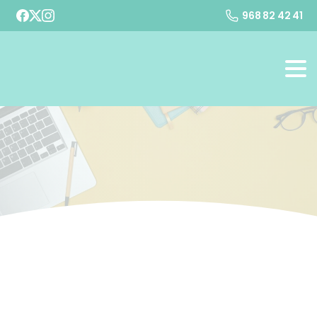
968 82 42 41
-